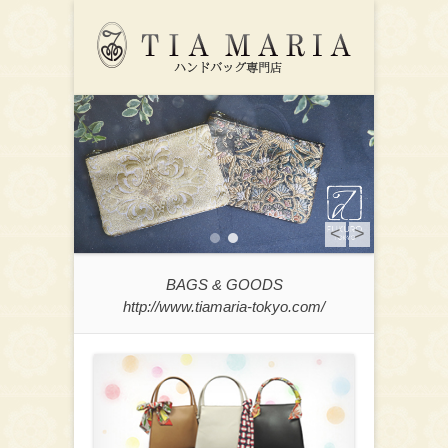
機能的でファッショナブルなバッグを納得いただける価格でご提供す
ハンドバッグ専門店 TIA
るティアマリアです
第1メニュー
コンテンツへ移動
MARIA ティアマリア
<
>
1
2
BAGS & GOODS
http://www.tiamaria-tokyo.com/