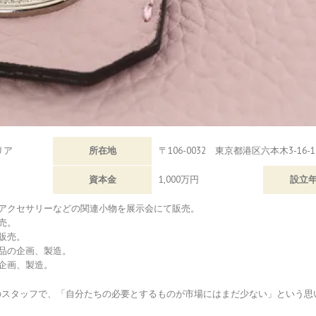
リア
所在地
〒106-0032 東京都港区六本木3-16-1
資本金
1,000万円
設立
びアクセサリーなどの関連小物を展示会にて販売。
売。
販売。
品の企画、製造。
企画、製造。
のスタッフで、「自分たちの必要とするものが市場にはまだ少ない」という思