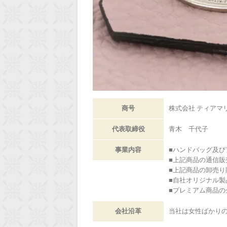
商号
株式会社 ティアマ
代表取締役
青木 千代子
事業内容
■ハンドバッグ及
■上記商品の通信販
■上記商品の卸売り
■自社オリジナル製
■プレミアム商品の
会社沿革
当社は女性ばかり